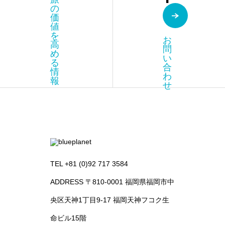
の
価
値
を
お
高
問
め
い
る
合
情
わ
報
せ
TEL +81 (0)92 717 3584
ADDRESS 〒810-0001 福岡県福岡市中
央区天神1丁目9-17 福岡天神フコク生
命ビル15階