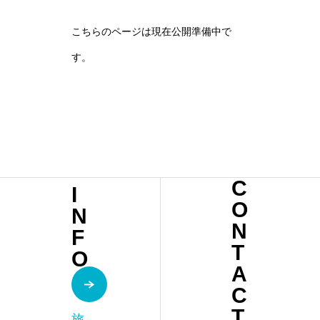
こちらのページは現在公開準備中で
す。
C
I
O
N
N
F
T
O
A
C
T
旅