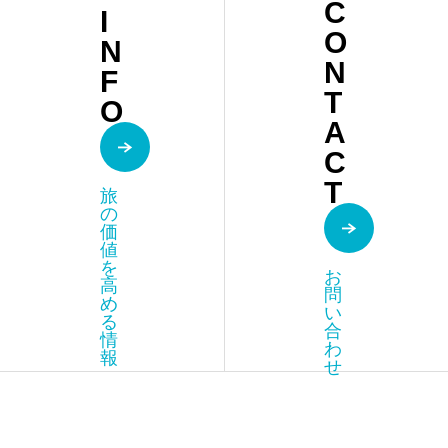
C
I
ES
O
N
AADI
N
F
T
O
A
C
T
旅
の
価
値
を
お
高
問
め
い
る
合
情
わ
報
せ