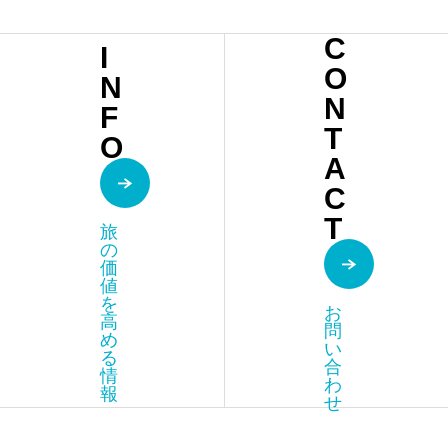
ュ マ
C
I
ジョ
O
N
レル
N
F
庭園
T
O
（JA
A
C
RDIN
T
旅
MAJ
の
価
ORE
値
を
LLE
お
高
問
め
）
い
る
合
情
わ
報
せ