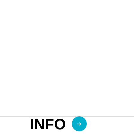
モロッコ
【モロッコ】マラケシュ LA FERM
INFO