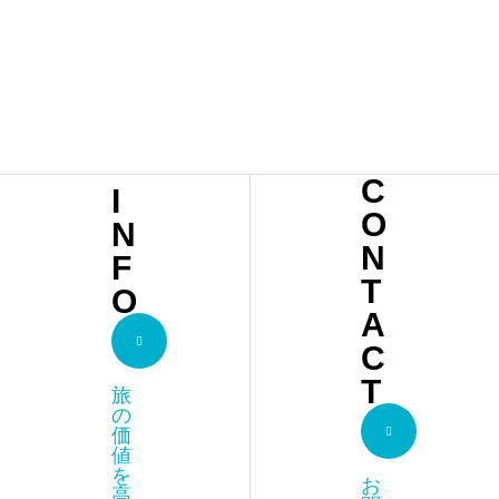
…
14
THE
WHI
TE
CAM
P
C
I
CAM
O
N
N
EL
F
T
O
ACA
A
CIA
C
MER
T
旅
ZOU
の
価
GA
値
を
お
高