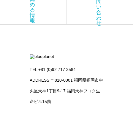
問
め
い
る
合
情
わ
報
せ
TEL +81 (0)92 717 3584
ADDRESS 〒810-0001 福岡県福岡市中
央区天神1丁目9-17 福岡天神フコク生
命ビル15階