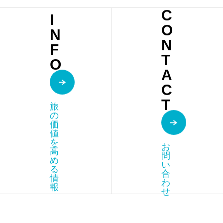
ュ
C
I
RIAD
O
N
48 &
N
F
SPA
T
O
A
C
T
旅
の
価
値
を
お
高
問
め
い
る
合
情
わ
報
せ