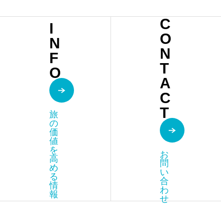
ュ
C
I
RIAD
O
N
KSA
N
F
R
T
O
ANIK
A
C
A
T
旅
の
価
値
を
お
高
問
め
い
る
合
情
わ
報
せ