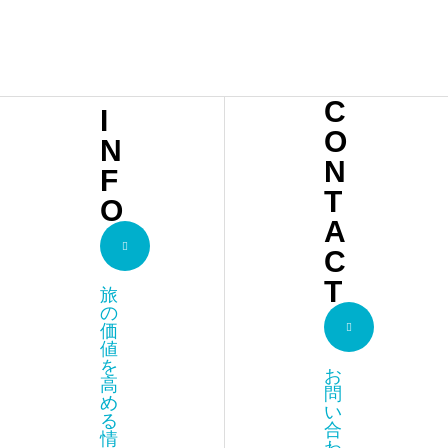
マラ
ケシ
ュ
C
I
LES
O
N
JAR
N
F
DINS
T
O
DES
A
C
SEN
T
旅
SE
の
価
値
を
お
高
問
め
い
る
合
情