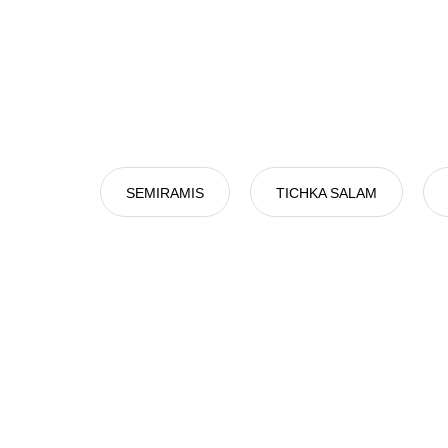
SEMIRAMIS
TICHKA SALAM
【モ
ロッ
コ】